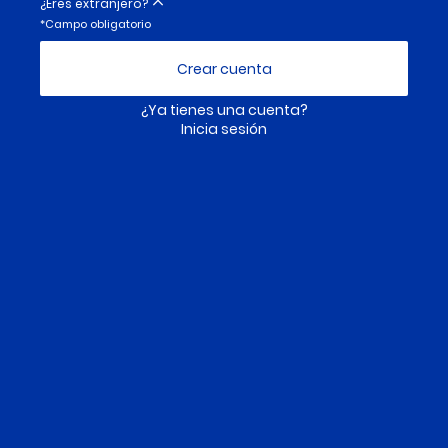
¿Eres extranjero?
*Campo obligatorio
Tipo de documento*
¿Ya tienes una cuenta?
Inicia sesión