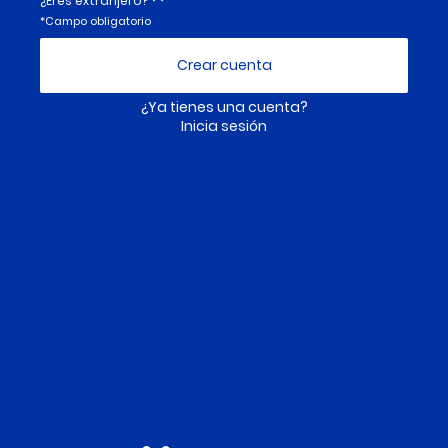
¿Eres extranjero?
*Campo obligatorio
Tipo de documento*
¿Ya tienes una cuenta?
Inicia sesión